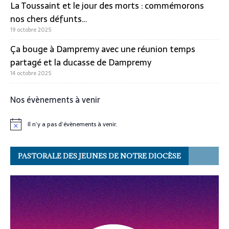
La Toussaint et le jour des morts : commémorons
nos chers défunts…
19 octobre 2025
Ça bouge à Dampremy avec une réunion temps
partagé et la ducasse de Dampremy
14 octobre 2025
Nos évènements à venir
Il n’y a pas d’évènements à venir.
N
o
t
i
PASTORALE DES JEUNES DE NOTRE DIOCÈSE
c
e