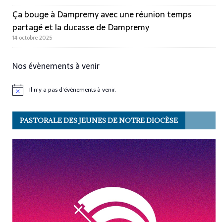
Ça bouge à Dampremy avec une réunion temps
partagé et la ducasse de Dampremy
14 octobre 2025
Nos évènements à venir
Il n’y a pas d’évènements à venir.
N
o
t
i
PASTORALE DES JEUNES DE NOTRE DIOCÈSE
c
e