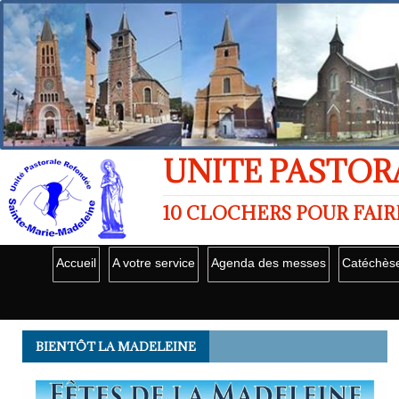
UNITE PASTOR
10 CLOCHERS POUR FAIR
Accueil
A votre service
Agenda des messes
Catéchès
BIENTÔT LA MADELEINE