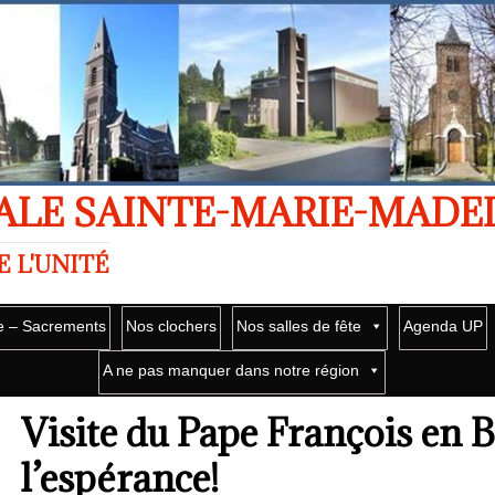
ALE SAINTE-MARIE-MADE
E L'UNITÉ
e – Sacrements
Nos clochers
Nos salles de fête
Agenda UP
A ne pas manquer dans notre région
Visite du Pape François en B
l’espérance!