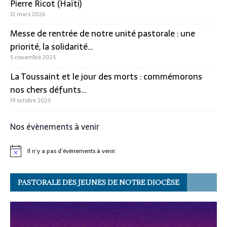
Pierre Ricot (Haïti)
12 mars 2026
Messe de rentrée de notre unité pastorale : une
priorité, la solidarité…
5 novembre 2025
La Toussaint et le jour des morts : commémorons
nos chers défunts…
19 octobre 2025
Nos évènements à venir
Il n’y a pas d’évènements à venir.
N
o
t
i
PASTORALE DES JEUNES DE NOTRE DIOCÈSE
c
e