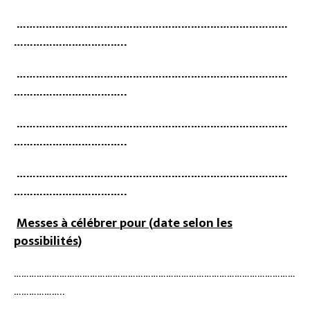
…………………………………………………………………………
……………………………..
…………………………………………………………………………
……………………………..
…………………………………………………………………………
……………………………..
…………………………………………………………………………
……………………………..
Messes
à
cé
l
ébrer pour
(date
selon
les
poss
i
b
ilit
és)
…………………………………………………………………………………………………
………………..