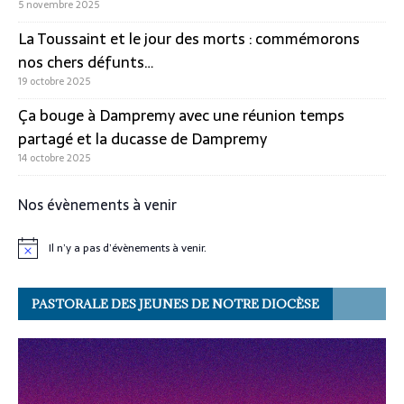
5 novembre 2025
La Toussaint et le jour des morts : commémorons
nos chers défunts…
19 octobre 2025
Ça bouge à Dampremy avec une réunion temps
partagé et la ducasse de Dampremy
14 octobre 2025
Nos évènements à venir
Il n’y a pas d’évènements à venir.
N
o
t
i
PASTORALE DES JEUNES DE NOTRE DIOCÈSE
c
e