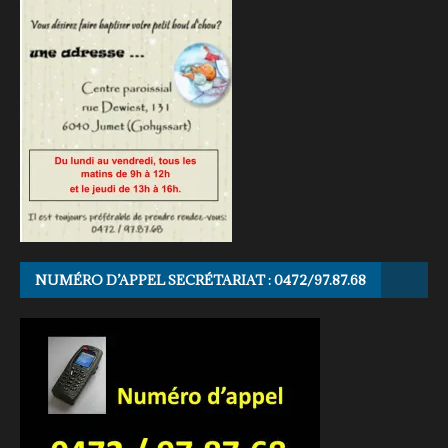
NUMÉRO D’APPEL SECRÉTARIAT : 0472/97.87.68