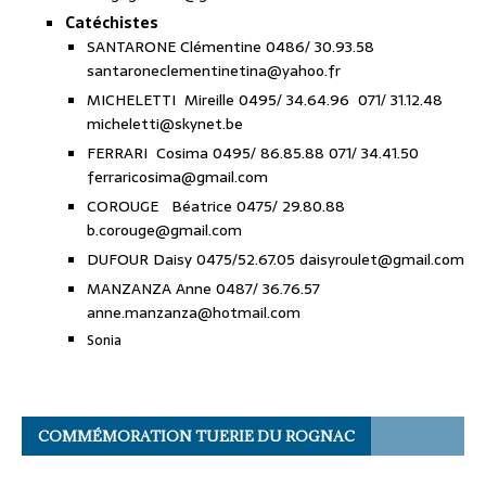
Catéchistes
SANTARONE Clémentine 0486/ 30.93.58
santaroneclementinetina@yahoo.fr
MICHELETTI Mireille 0495/ 34.64.96 071/ 31.12.48
micheletti@skynet.be
FERRARI Cosima 0495/ 86.85.88 071/ 34.41.50
ferraricosima@gmail.com
COROUGE Béatrice 0475/ 29.80.88
b.corouge@gmail.com
DUFOUR Daisy 0475/52.67.05 daisyroulet@gmail.com
MANZANZA Anne 0487/ 36.76.57
anne.manzanza@hotmail.com
Sonia
COMMÉMORATION TUERIE DU ROGNAC