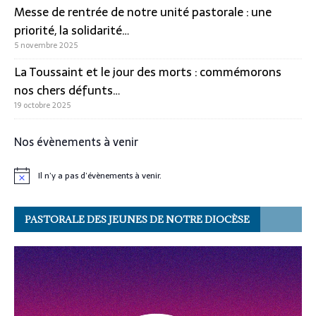
Messe de rentrée de notre unité pastorale : une
priorité, la solidarité…
5 novembre 2025
La Toussaint et le jour des morts : commémorons
nos chers défunts…
19 octobre 2025
Nos évènements à venir
Il n’y a pas d’évènements à venir.
N
o
t
i
PASTORALE DES JEUNES DE NOTRE DIOCÈSE
c
e