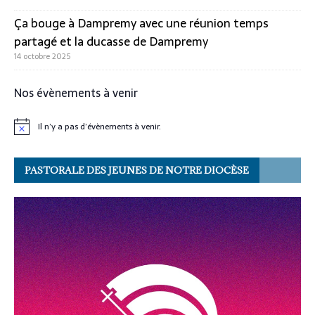
Ça bouge à Dampremy avec une réunion temps
partagé et la ducasse de Dampremy
14 octobre 2025
Nos évènements à venir
Il n’y a pas d’évènements à venir.
N
o
t
i
PASTORALE DES JEUNES DE NOTRE DIOCÈSE
c
e